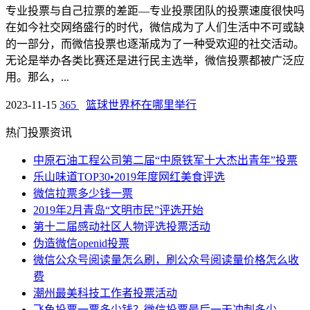
专业投票与自己拉票的差距—专业投票团队的投票速度很快吗
在如今社交网络盛行的时代，微信成为了人们生活中不可或缺
的一部分，而微信投票也逐渐成为了一种受欢迎的社交活动。
无论是举办各类比赛还是进行民主选举，微信投票都被广泛应
用。那么，...
2023-11-15
365
篮球世界杯在哪里举行
热门投票资讯
中原石油工程公司第二届“中原铁军十大杰出青年”投票
乐山味道TOP30•2019年度网红美食评选
微信拉票多少钱一票
2019年2月青岛“文明市民”评选开始
第十二届感动社区人物评选投票活动
伪造微信openid投票
微信公众号阅读量怎么刷，刷公众号阅读量价格怎么收
费
潮州最美科技工作者投票活动
飞鱼投票一票多少钱？微信投票最后一天冲刺多少