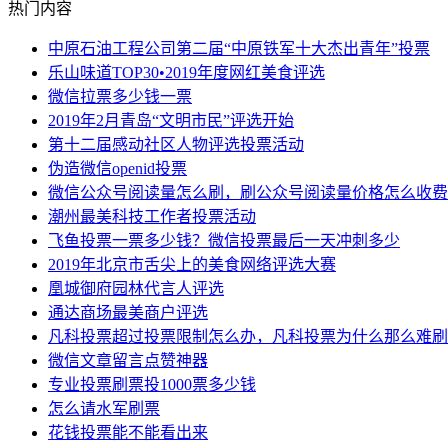
热门内容
中原石油工程公司第二届“中原铁军十大杰出青年”投票
乐山味道TOP30•2019年度网红美食评选
微信拉票多少钱一票
2019年2月青岛“文明市民”评选开始
第十二届感动社区人物评选投票活动
伪造微信openid投票
微信公众号阅读量怎么刷，刷公众号阅读量价格怎么收费
潮州最美科技工作者投票活动
飞鱼投票一票多少钱？微信投票最后一天冲刺多少
2019年北京市舌尖上的美食网络评选大赛
凰城御府园林代言人评选
通达商场最美商户评选
凡科投票超过投票限制怎么办，凡科投票为什么那么难刷
微信文章留言点赞神器
专业投票刷票投1000票多少钱
怎么请水军刷票
花钱投票能不能看出来