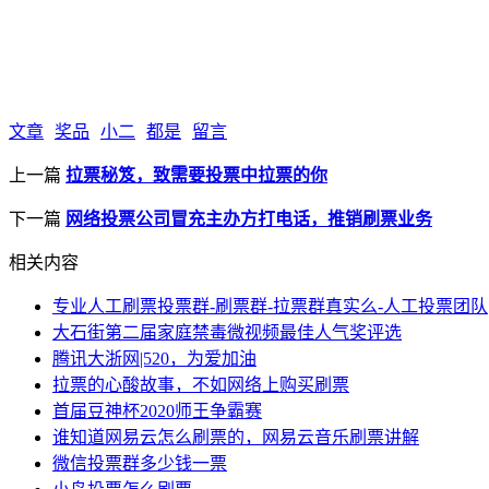
文章
奖品
小二
都是
留言
上一篇
拉票秘笈，致需要投票中拉票的你
下一篇
网络投票公司冒充主办方打电话，推销刷票业务
相关内容
专业人工刷票投票群-刷票群-拉票群真实么-人工投票团队
大石街第二届家庭禁毒微视频最佳人气奖评选
腾讯大浙网|520，为爱加油
拉票的心酸故事，不如网络上购买刷票
首届豆神杯2020师王争霸赛
谁知道网易云怎么刷票的，网易云音乐刷票讲解
微信投票群多少钱一票