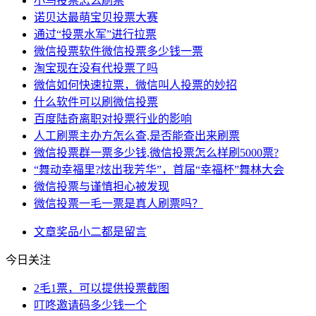
小鸟投票怎么刷票
诺贝达最萌宝贝投票大赛
通过“投票水军”进行拉票
微信投票软件微信投票多少钱一票
淘宝现在没有代投票了吗
微信如何快速拉票，微信叫人投票的妙招
什么软件可以刷微信投票
百度陆奇离职对投票行业的影响
人工刷票主办方怎么查,是否能查出来刷票
微信投票群一票多少钱,微信投票怎么样刷5000票?
“舞动幸福里?炫出我芳华”，首届“幸福杯”舞林大会
微信投票与谨慎担心被发现
微信投票一毛一票是真人刷票吗？
文章
奖品
小二
都是
留言
今日关注
2毛1票，可以提供投票截图
叮咚邀请码多少钱一个