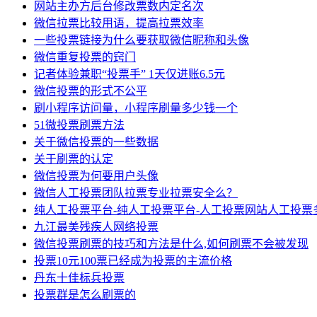
网站主办方后台修改票数内定名次
微信拉票比较用语，提高拉票效率
一些投票链接为什么要获取微信昵称和头像
微信重复投票的窍门
记者体验兼职“投票手” 1天仅进账6.5元
微信投票的形式不公平
刷小程序访问量，小程序刷量多少钱一个
51微投票刷票方法
关于微信投票的一些数据
关于刷票的认定
微信投票为何要用户头像
微信人工投票团队拉票专业拉票安全么？
纯人工投票平台-纯人工投票平台-人工投票网站人工投票
九江最美残疾人网络投票
微信投票刷票的技巧和方法是什么,如何刷票不会被发现
投票10元100票已经成为投票的主流价格
丹东十佳标兵投票
投票群是怎么刷票的