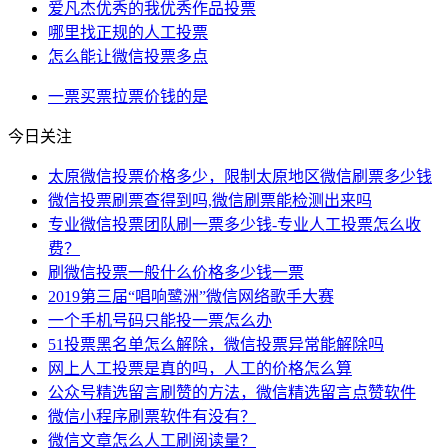
爱凡杰优秀的我优秀作品投票
哪里找正规的人工投票
怎么能让微信投票多点
一票
买票
拉票
价钱
的是
今日关注
太原微信投票价格多少，限制太原地区微信刷票多少钱
微信投票刷票查得到吗,微信刷票能检测出来吗
专业微信投票团队刷一票多少钱-专业人工投票怎么收
费？
刷微信投票一般什么价格多少钱一票
2019第三届“唱响鹭洲”微信网络歌手大赛
一个手机号码只能投一票怎么办
51投票黑名单怎么解除，微信投票异常能解除吗
网上人工投票是真的吗，人工的价格怎么算
公众号精选留言刷赞的方法，微信精选留言点赞软件
微信小程序刷票软件有没有？
微信文章怎么人工刷阅读量？