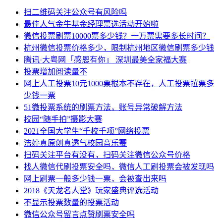
扫二维码关注公众号有风险吗
最佳人气金牛基金经理票选活动开始啦
微信投票刷票10000票多少钱？一万票需要多长时间？
杭州微信投票价格多少，限制杭州地区微信刷票多少钱
腾讯·大粤网「感恩有你」 深圳最美全家福大赛
投票增加阅读量不
网上人工投票10元1000票根本不存在，人工投票拉票多
少钱一票
51微投票系统的刷票方法，账号异常破解方法
校园“随手拍”摄影大赛
2021全国大学生“千校千项”网络投票
洁婷真原创真透气校园音乐赛
扫码关注平台有没有，扫码关注微信公众号价格
找人微信代刷投票安全吗，微信人工刷投票会被发现吗
网上刷票一般多少钱一票，会被查出来吗
2018《天龙名人堂》玩家盛典评选活动
不显示投票数量的投票活动
微信公众号留言点赞刷票安全吗