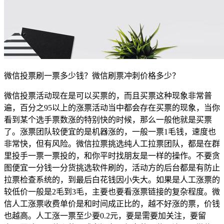
微信投票刷一票多少钱？微信刷票冲刺价格多少？
微信投票活动现在是可以买票的，而且买票这种现象非常普
遍，百分之95以上的涨票活动当中都会存在买票的现象，当你
看到某个选手票数涨的特别快的时候，那么一般他就是买票
了。涨票团队较便宜的是机器涨的，一般一票1毛钱，速度也
非常快，但有风险。微信拉票挑选纯人工拉票团队，都是在群
里投手一票一票投的，和你平时找朋友是一样的操作。不要贪
图便宜一分钱一分货挑选软件刷的，活动方的后台都是有防止
拉票检查系统的，到最后白花钱因小失大。如果是人工涨票的
较低价一般是2毛到3毛，主要也要看涨票链接的复杂程度。微
信人工涨票收费单价是和时间成正比的，越不好涨的票，价钱
也越高。人工涨一票至少要0.2元，要是需要加关注，要留