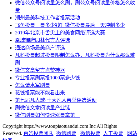
微信公众号阅读量怎么刷，刷公众号阅读量价格怎么收
费
潮州最美科技工作者投票活动
飞鱼投票一票多少钱？微信投票最后一天冲刺多少
2019年北京市舌尖上的美食网络评选大赛
凰城御府园林代言人评选
通达商场最美商户评选
凡科投票超过投票限制怎么办，凡科投票为什么那么难
刷
微信文章留言点赞神器
专业投票刷票投1000票多少钱
怎么请水军刷票
花钱投票能不能看出来
第七届凡人歌·十大凡人善举评选活动
刷微信文章阅读量产业链
微信刷票如何快速涨票拿第一
Copyright https://www.toupiaotuandui.com Inc All Rights
Reserved.
百皓投票团队
-
微信刷票
-
微信投票
-
人工投票
-
网站