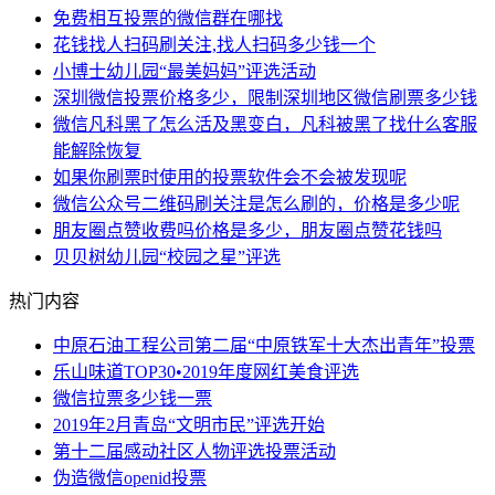
免费相互投票的微信群在哪找
花钱找人扫码刷关注,找人扫码多少钱一个
小博士幼儿园“最美妈妈”评选活动
深圳微信投票价格多少，限制深圳地区微信刷票多少钱
微信凡科黑了怎么活及黑变白，凡科被黑了找什么客服
能解除恢复
如果你刷票时使用的投票软件会不会被发现呢
微信公众号二维码刷关注是怎么刷的，价格是多少呢
朋友圈点赞收费吗价格是多少，朋友圈点赞花钱吗
贝贝树幼儿园“校园之星”评选
热门内容
中原石油工程公司第二届“中原铁军十大杰出青年”投票
乐山味道TOP30•2019年度网红美食评选
微信拉票多少钱一票
2019年2月青岛“文明市民”评选开始
第十二届感动社区人物评选投票活动
伪造微信openid投票