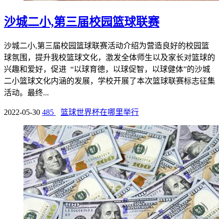
沙城二小,第三届校园篮球联赛
沙城二小,第三届校园篮球联赛活动介绍为营造良好的校园篮
球氛围，提升我校篮球文化，激发全体师生以及家长对篮球的
兴趣和爱好，促进 “以球育德，以球促智，以球健体”的沙城
二小篮球文化内涵的发展，学校开展了本次篮球联赛标志征集
活动。最终...
2022-05-30
485
篮球世界杯在哪里举行