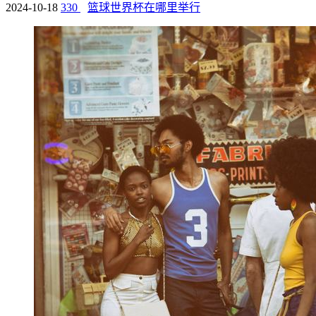
2024-10-18
330
篮球世界杯在哪里举行