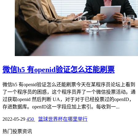
微信h5 有openid验证怎么还能刷票
微信h5 有openid验证怎么还能刷票今天在某程序员论坛上看到
了一个程序员的困惑，这个程序员弄了一个微信投票活动。通
过获取openid 然后判断 UA，对于对于已经投票过的openID，
存进数据库。openID这一字段应加上索引。每收到一...
2022-05-29
450
篮球世界杯在哪里举行
热门投票资讯