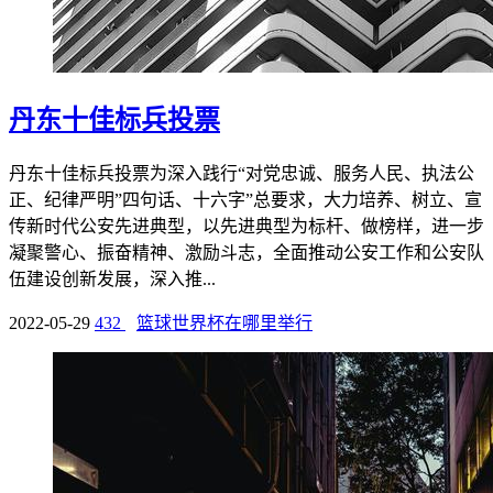
丹东十佳标兵投票
丹东十佳标兵投票为深入践行“对党忠诚、服务人民、执法公
正、纪律严明”四句话、十六字”总要求，大力培养、树立、宣
传新时代公安先进典型，以先进典型为标杆、做榜样，进一步
凝聚警心、振奋精神、激励斗志，全面推动公安工作和公安队
伍建设创新发展，深入推...
2022-05-29
432
篮球世界杯在哪里举行