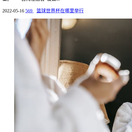
2022-05-16
569
篮球世界杯在哪里举行