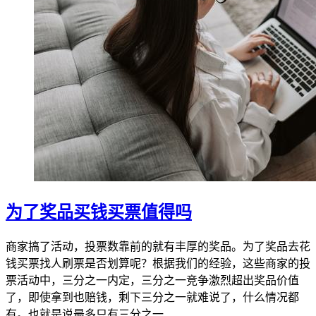
为了奖品买钱买票值得吗
商家搞了活动，投票数靠前的就有丰厚的奖品。为了奖品去花
钱买票找人刷票是否划算呢？根据我们的经验，这些商家的投
票活动中，三分之一内定，三分之一竞争激烈超出奖品价值
了，即使拿到也赔钱，剩下三分之一就难说了，什么情况都
有。也就是说最多只有三分之一...