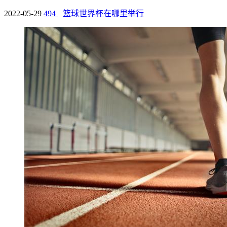
2022-05-29
494
篮球世界杯在哪里举行