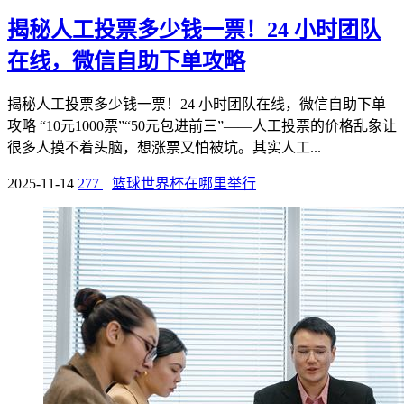
揭秘人工投票多少钱一票！24 小时团队
在线，微信自助下单攻略
揭秘人工投票多少钱一票！24 小时团队在线，微信自助下单
攻略 “10元1000票”“50元包进前三”——人工投票的价格乱象让
很多人摸不着头脑，想涨票又怕被坑。其实人工...
2025-11-14
277
篮球世界杯在哪里举行