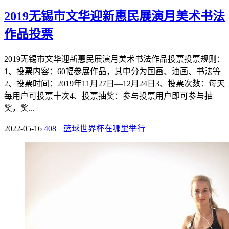
2019无锡市文华迎新惠民展演月美术书法
作品投票
2019无锡市文华迎新惠民展演月美术书法作品投票投票规则：
1、投票内容：60幅参展作品，其中分为国画、油画、书法等
2、投票时间：2019年11月27日—12月24日3、投票次数：每天
每用户可投票十次4、投票抽奖：参与投票用户即可参与抽
奖，奖...
2022-05-16
408
篮球世界杯在哪里举行