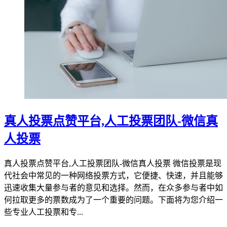
真人投票点赞平台,人工投票团队-微信真
人投票
真人投票点赞平台,人工投票团队-微信真人投票 微信投票是现
代社会中常见的一种网络投票方式，它便捷、快速，并且能够
迅速收集大量参与者的意见和选择。然而，在众多参与者中如
何拉取更多的票数成为了一个重要的问题。下面将为您介绍一
些专业人工投票和专...