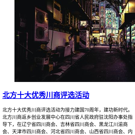
北方十大优秀川商评选活动
北方十大优秀川商评选活动为接力建国70周年，建功新时代。
北方川商返乡创业发展中心在四川省人民政府驻沈阳办事处指
导下，在辽宁省四川商会、吉林省四川商会、黑龙江川渝商
会、天津市四川商会、河北省四川商会、山西省四川商会、内