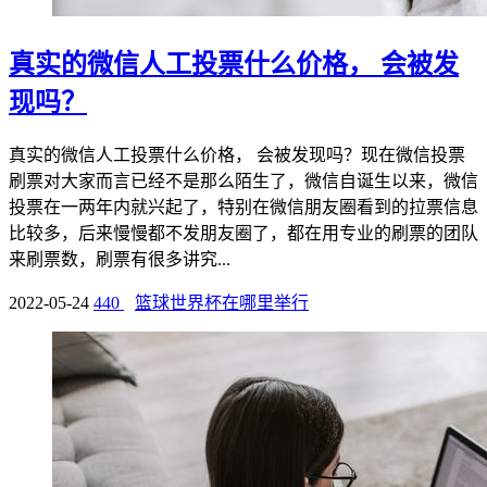
真实的微信人工投票什么价格， 会被发
现吗？
真实的微信人工投票什么价格， 会被发现吗？现在微信投票
刷票对大家而言已经不是那么陌生了，微信自诞生以来，微信
投票在一两年内就兴起了，特别在微信朋友圈看到的拉票信息
比较多，后来慢慢都不发朋友圈了，都在用专业的刷票的团队
来刷票数，刷票有很多讲究...
2022-05-24
440
篮球世界杯在哪里举行