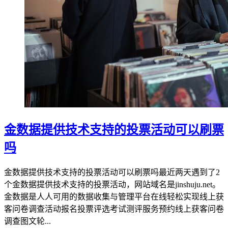
金数据提供技术支持的投票活动可以刷票
吗
金数据提供技术支持的投票活动可以刷票吗最近两天遇到了2
个金数据提供技术支持的投票活动，网站域名是jinshuju.net。
金数据是人人可用的数据收集与管理平台在线轻松实现线上获
客问卷调查活动报名投票评选考试测评服务预约线上获客问卷
调查图文轮...