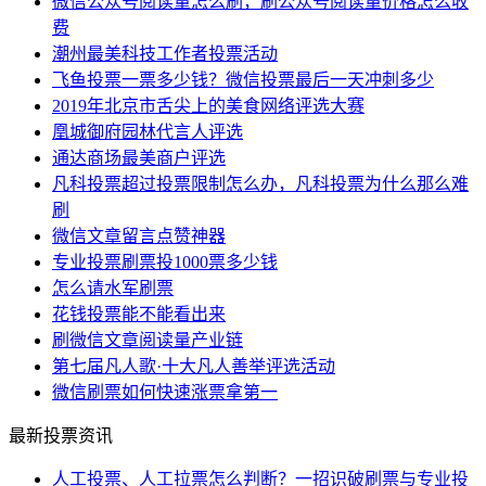
微信公众号阅读量怎么刷，刷公众号阅读量价格怎么收
费
潮州最美科技工作者投票活动
飞鱼投票一票多少钱？微信投票最后一天冲刺多少
2019年北京市舌尖上的美食网络评选大赛
凰城御府园林代言人评选
通达商场最美商户评选
凡科投票超过投票限制怎么办，凡科投票为什么那么难
刷
微信文章留言点赞神器
专业投票刷票投1000票多少钱
怎么请水军刷票
花钱投票能不能看出来
刷微信文章阅读量产业链
第七届凡人歌·十大凡人善举评选活动
微信刷票如何快速涨票拿第一
最新投票资讯
人工投票、人工拉票怎么判断？一招识破刷票与专业投