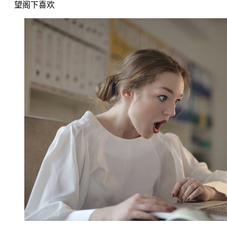
望阁下喜欢